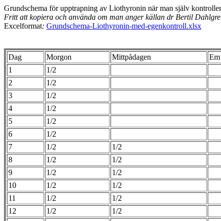
Grundschema för upptrapning av Liothyronin när man själv kontrolle
Fritt att kopiera och använda om man anger källan dr Bertil Dahlgr
Excelformat
:
Grundschema-Liothyronin-med-egenkontroll.xlsx
Dag
Morgon
Mittpådagen
Em
1
1/2
2
1/2
3
1/2
4
1/2
5
1/2
6
1/2
7
1/2
1/2
8
1/2
1/2
9
1/2
1/2
10
1/2
1/2
11
1/2
1/2
12
1/2
1/2