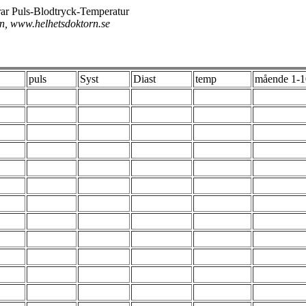
rar Puls-Blodtryck-Temperatur
en, www.helhetsdoktorn.se
puls
Syst
Diast
temp
mående 1-1